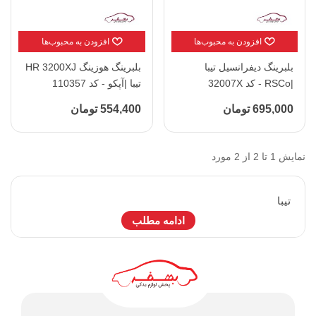
افزودن به محبوب‌ها
افزودن به محبوب‌ها
بلبرینگ دیفرانسیل تیبا
بلبرینگ هوزینگ HR 3200XJ
|RSCo - کد 32007X
تیبا |آپکو - کد 110357
695,000 تومان
554,400 تومان
نمایش 1 تا 2 از 2 مورد
تيبا
ادامه مطلب