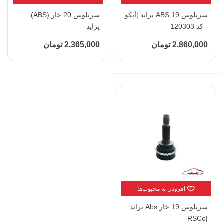
سرپلوس 19 ABS پراید |آپکو
سرپلوس 20 خار (ABS)
- کد 120303
پراید
2,860,000 تومان
2,365,000 تومان
افزودن به محبوب‌ها
سرپلوس 19 خار Abs پراید
|RSCo