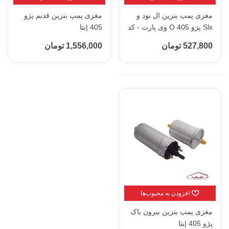
مغزی پمپ بنزین ال نود و
مغزی پمپ بنزین قدیم پژو
Slx پژو 405 O وی پارت - کد
405 |بتا
1012178
527,800 تومان
1,556,000 تومان
افزودن به محبوب‌ها
مغزی پمپ بنزین بیرون باک
پژو 405 |بتا